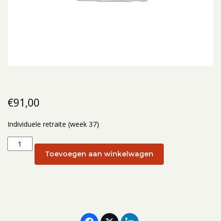
€
91,00
Individuele retraite (week 37)
Individuele
retraite
Toevoegen aan winkelwagen
(week
37):
7
september
2026