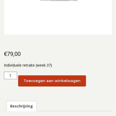
€
79,00
Individuele retraite (week 37)
Individuele
retraite
Toevoegen aan winkelwagen
(week
37):
9
september
Beschrijving
2025