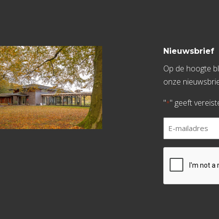
Nieuwsbrief
Op de hoogte bli
onze nieuwsbrie
"
" geeft vereis
*
E-
mailadres
*
CAPTCHA