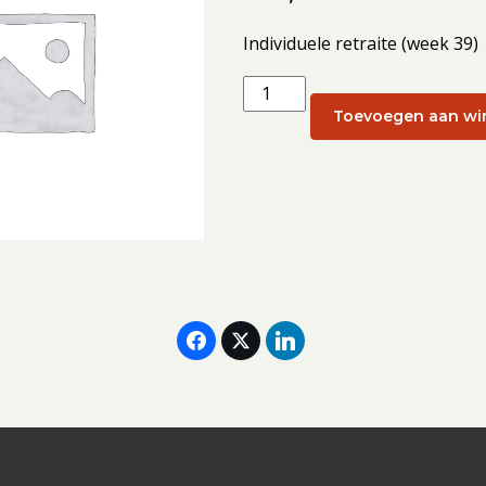
Individuele retraite (week 39)
Individuele
retraite
Toevoegen aan wi
(week
39):
23
september
2026
aantal