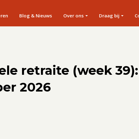
eren
Blog & Nieuws
Over ons
Draag bij
C
ele retraite (week 39):
er 2026