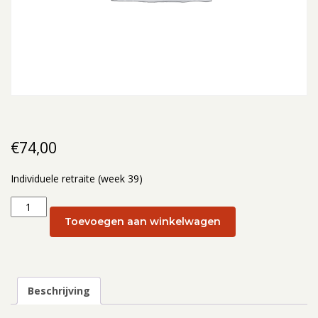
€
74,00
Individuele retraite (week 39)
Individuele
retraite
Toevoegen aan winkelwagen
(week
39):
25
september
Beschrijving
2024