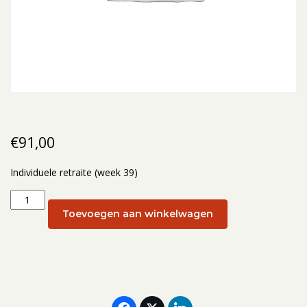
€
91,00
Individuele retraite (week 39)
Individuele
retraite
Toevoegen aan winkelwagen
(week
39):
25
september
2026