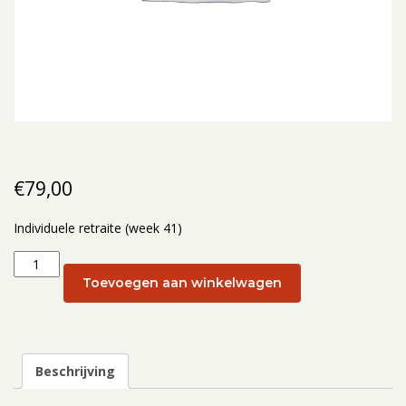
€
79,00
Individuele retraite (week 41)
Individuele
retraite
Toevoegen aan winkelwagen
(week
41):
10
oktober
Beschrijving
2025