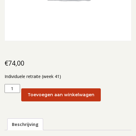
€
74,00
Individuele retraite (week 41)
Individuele
retraite
Toevoegen aan winkelwagen
(week
41):
8
oktober
Beschrijving
2024