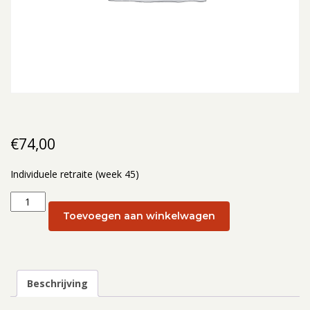
€
74,00
Individuele retraite (week 45)
Individuele
retraite
Toevoegen aan winkelwagen
(week
45):
5
november
Beschrijving
2024