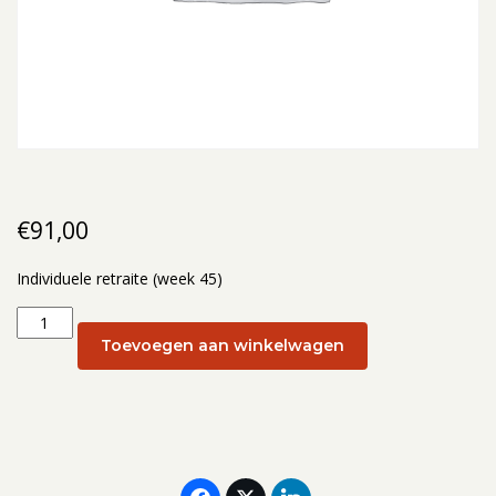
€
91,00
Individuele retraite (week 45)
Individuele
retraite
Toevoegen aan winkelwagen
(week
45):
6
november
2025