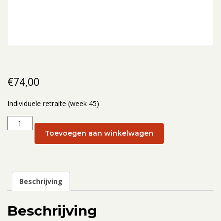
€
74,00
Individuele retraite (week 45)
Individuele
retraite
Toevoegen aan winkelwagen
(week
45):
6
november
Beschrijving
aantal
Beschrijving