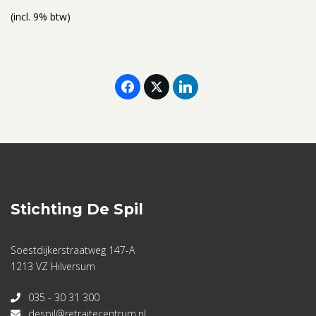
(incl. 9% btw)
Stichting De Spil
Soestdijkerstraatweg 147-A
1213 VZ Hilversum
035 - 30 31 300
despil@retraitecentrum.nl