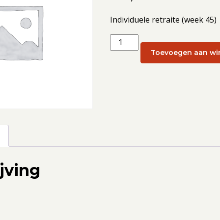
Individuele retraite (week 45)
Individuele
retraite
Toevoegen aan wi
(week
45):
8
november
2024
aantal
g
jving