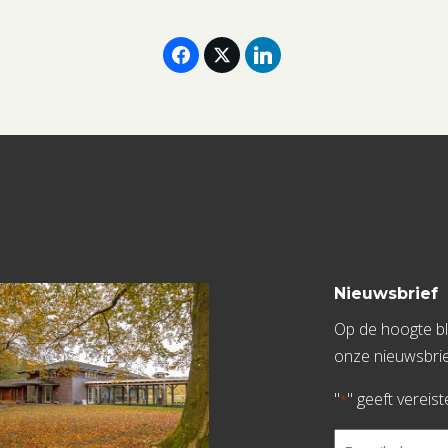
Nieuwsbrief
Op de hoogte bli
onze nieuwsbrie
"
" geeft vereis
*
E-