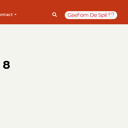
ontact
 8