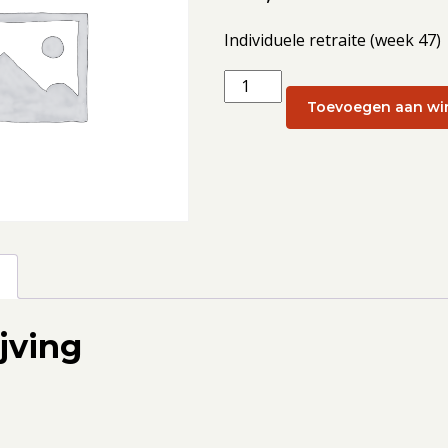
Individuele retraite (week 47)
Individuele
retraite
Toevoegen aan wi
(week
47):
20
november
2025
aantal
g
jving