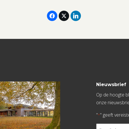
Nieuwsbrief
Op de hoogte bli
onze nieuwsbrie
"
" geeft vereis
*
E-