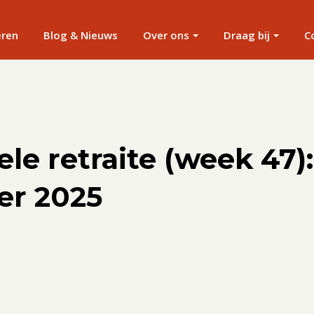
eren
Blog & Nieuws
Over ons
Draag bij
C
ele retraite (week 47)
r 2025