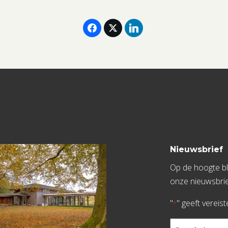
Nieuwsbrief
Op de hoogte bli
onze nieuwsbrie
"
" geeft vereis
*
E-