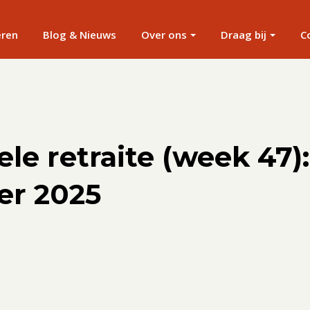
eren
Blog & Nieuws
Over ons
Draag bij
C
ele retraite (week 47):
r 2025