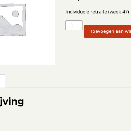
Individuele retraite (week 47)
Individuele
retraite
Toevoegen aan wi
(week
47):
21
november
2025
aantal
g
jving