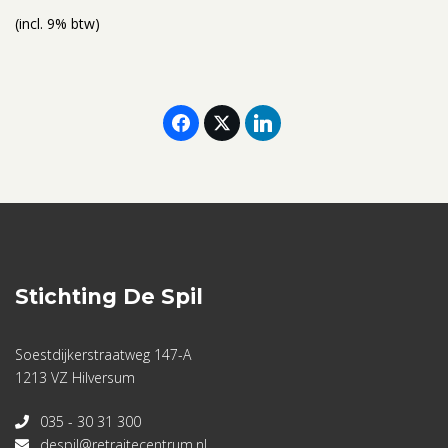
(incl. 9% btw)
Stichting De Spil
Soestdijkerstraatweg 147-A
1213 VZ Hilversum
035 - 30 31 300
despil@retraitecentrum.nl