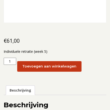
€
61,00
Individuele retraite (week 5)
Individuele
retraite
Toevoegen aan winkelwagen
(week
5):
1
februari
Beschrijving
aantal
Beschrijving