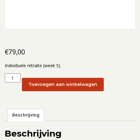
€
79,00
Individuele retraite (week 5)
Individuele
retraite
Toevoegen aan winkelwagen
(week
5):
27
januari
Beschrijving
2025
aantal
Beschrijving