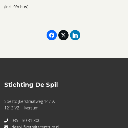
(incl. 9% btw)
Stichting De Spil
Soestdijkerstraatweg 147-A
1213 VZ Hilversum
035 - 30 31 300
despil@retraitecentrum.nl