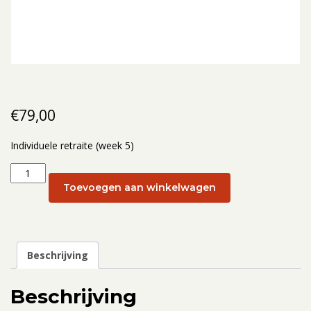
€
79,00
Individuele retraite (week 5)
Individuele
retraite
Toevoegen aan winkelwagen
(week
5):
29
januari
Beschrijving
2025
aantal
Beschrijving