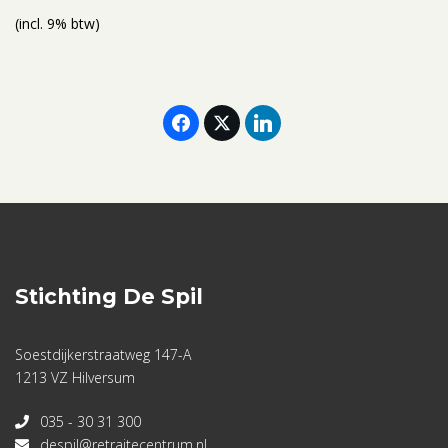
(incl. 9% btw)
Stichting De Spil
Soestdijkerstraatweg 147-A
1213 VZ Hilversum
035 - 30 31 300
despil@retraitecentrum.nl