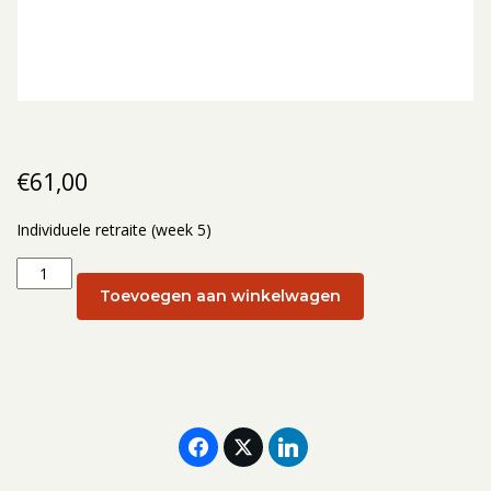
€
61,00
Individuele retraite (week 5)
Individuele
retraite
Toevoegen aan winkelwagen
(week
5):
4
februari
aantal