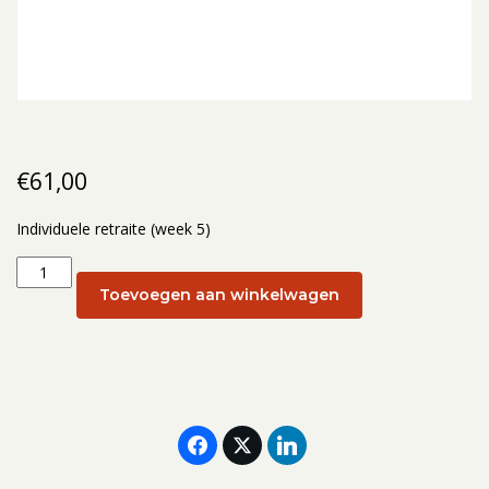
€
61,00
Individuele retraite (week 5)
Individuele
retraite
Toevoegen aan winkelwagen
(week
5):
5
februari
aantal