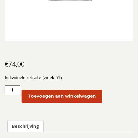
€
74,00
Individuele retraite (week 51)
Individuele
retraite
Toevoegen aan winkelwagen
(week
51):
19
december
Beschrijving
2024