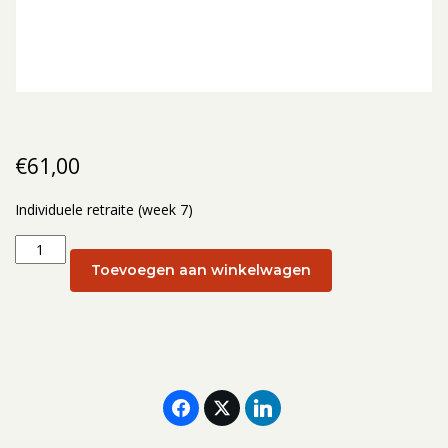
€
61,00
Individuele retraite (week 7)
Individuele
retraite
Toevoegen aan winkelwagen
(week
7):
19
februari
aantal