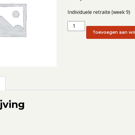
Individuele retraite (week 9)
Individuele
retraite
Toevoegen aan wi
(week
9):
27
februari
aantal
g
jving