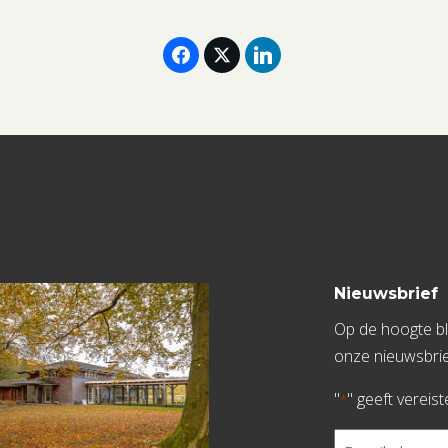
Nieuwsbrief
Op de hoogte bli
onze nieuwsbrie
"
" geeft vereis
*
E-