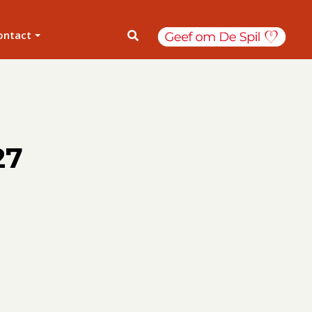
ontact
27