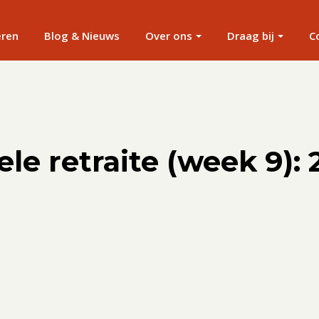
eren
Blog & Nieuws
Over ons
Draag bij
C
ele retraite (week 9): 