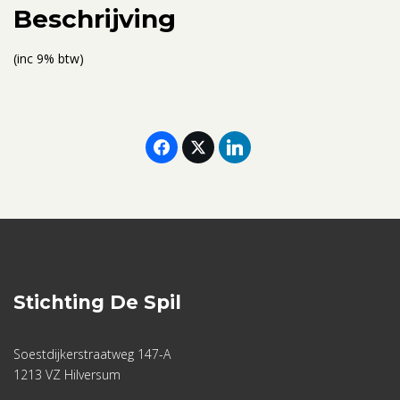
Spil
Beschrijving
(twee
personen,
(inc 9% btw)
gedeelde
kamer)
aantal
Stichting De Spil
Soestdijkerstraatweg 147-A
1213 VZ Hilversum