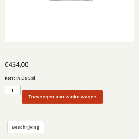
€
454,00
Kerst in De Spil
Kerst
in
Toevoegen aan winkelwagen
De
Spil:
Kerst
in
Beschrijving
De