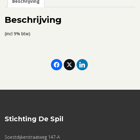
Beschrijving
25
september
Beschrijving
2022
-
(incl 9% btw)
Eenpersoonskamer
aantal
Stichting De Spil
Soestdijkerstraatweg 147-A