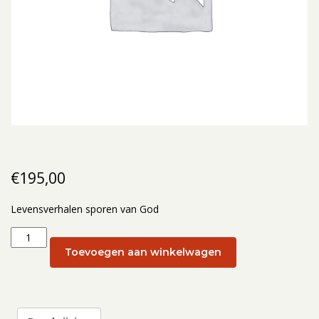
€
195,00
Levensverhalen sporen van God
Levensverhalen
sporen
Toevoegen aan winkelwagen
van
God:
23
-