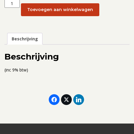
Levensverhalen
sporen
Toevoegen aan winkelwagen
van
God:
23
-
Beschrijving
25
september
Beschrijving
2022
-
(inc 9% btw)
Tweepersoonskamer
(ticket
voor
twee
personen,
gedeelde
kamer)
aantal