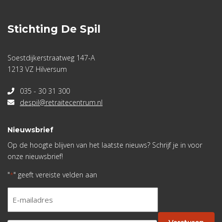
Stichting De Spil
Soestdijkerstraatweg 147-A
1213 VZ Hilversum
035 - 30 31 300
despil@retraitecentrum.nl
Nieuwsbrief
Op de hoogte blijven van het laatste nieuws? Schrijf je in voor
onze nieuwsbrief!
"
" geeft vereiste velden aan
*
E-
mailadres
*