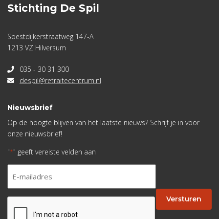
Stichting De Spil
Soestdijkerstraatweg 147-A
1213 VZ Hilversum
035 - 30 31 300
despil@retraitecentrum.nl
Nieuwsbrief
Op de hoogte blijven van het laatste nieuws? Schrijf je in voor
onze nieuwsbrief!
"
" geeft vereiste velden aan
*
E-
mailadres
*
Versturen
CAPTCHA