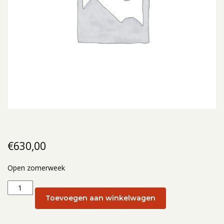
€
630,00
Open zomerweek
Open
zomerweek:
Toevoegen aan winkelwagen
Open
zomerweek