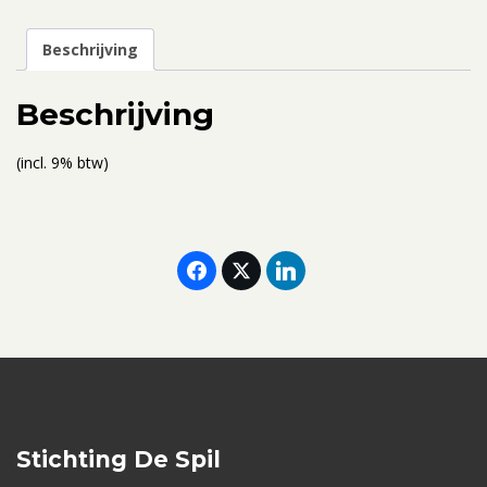
24
-
Beschrijving
28
juli
Beschrijving
2023
-
(incl. 9% btw)
ticket
voor
2
personen
(gedeelde
kamer)
aantal
Stichting De Spil