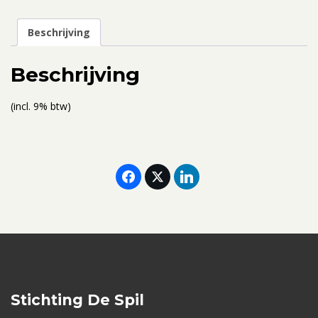
31
juli
Beschrijving
-
4
Beschrijving
augustus
2023
(incl. 9% btw)
-
ticket
voor
2
personen
(gedeelde
kamer)
aantal
Stichting De Spil