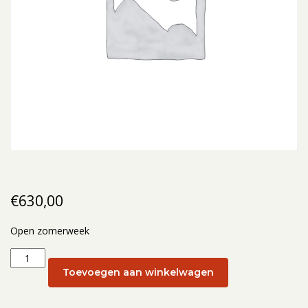
€
630,00
Open zomerweek
Open
zomerweek:
Toevoegen aan winkelwagen
Open
zomerweek