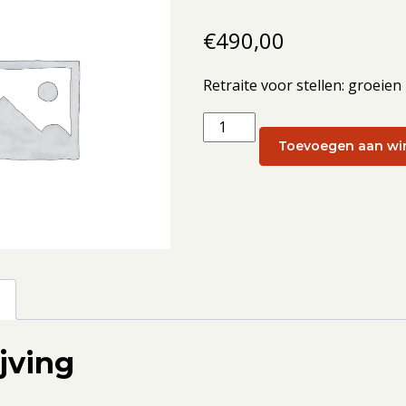
€
490,00
Retraite voor stellen: groeien
Retraite
voor
Toevoegen aan wi
stellen:
groeien
in
verbinding:
Retraite
voor
g
stellen
3
jving
-
5