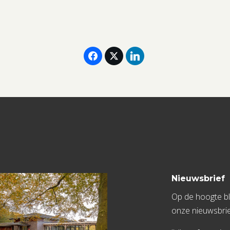
oktober
2025
aantal
Nieuwsbrief
Op de hoogte bli
onze nieuwsbrie