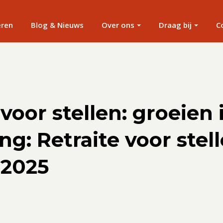
eren
Blog & Nieuws
Over ons
Draag bij
C
 voor stellen: groeien 
ng: Retraite voor stell
 2025