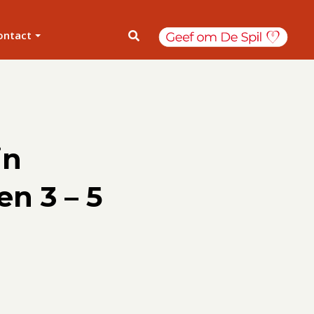
ontact
in
en 3 – 5