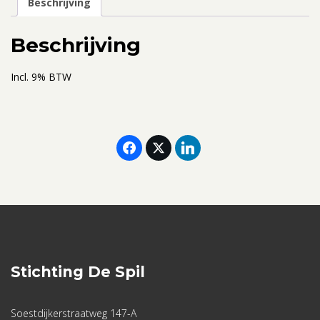
Beschrijving
Of
Mine
Beschrijving
08-
02-
Incl. 9% BTW
2023
(incl.
overnachting
en
ontbijt)
aantal
Stichting De Spil
Soestdijkerstraatweg 147-A