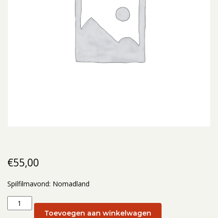
€
55,00
Spilfilmavond: Nomadland
Spilfilmavond:
Nomadland:
Toevoegen aan winkelwagen