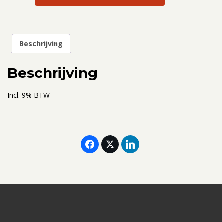
Spilfilmavond
Nomadland
12-
01-
Beschrijving
2023
(incl.
Beschrijving
overnachting
en
Incl. 9% BTW
ontbijt)
aantal