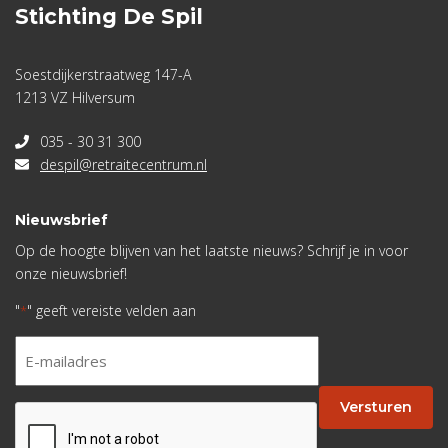
Stichting De Spil
Soestdijkerstraatweg 147-A
1213 VZ Hilversum
035 - 30 31 300
despil@retraitecentrum.nl
Nieuwsbrief
Op de hoogte blijven van het laatste nieuws? Schrijf je in voor
onze nieuwsbrief!
"
" geeft vereiste velden aan
*
E-
mailadres
*
Versturen
CAPTCHA