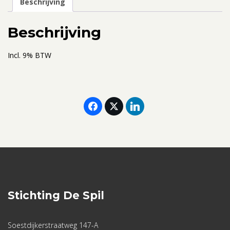
Beschrijving
2023
(incl.
Beschrijving
overnachting
en
Incl. 9% BTW
ontbijt)
aantal
Stichting De Spil
Soestdijkerstraatweg 147-A