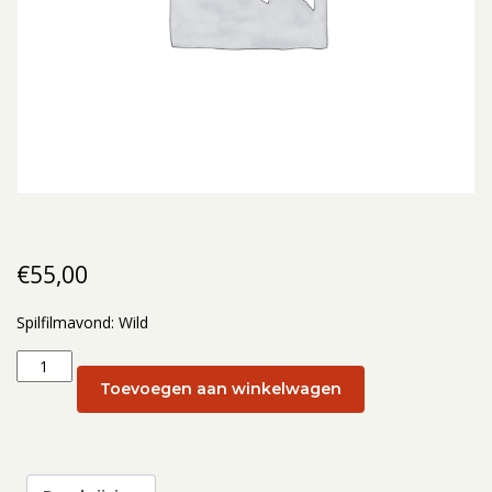
€
55,00
Spilfilmavond: Wild
Spilfilmavond:
Wild:
Toevoegen aan winkelwagen
Spilfilmavond
Wild
09-
03-