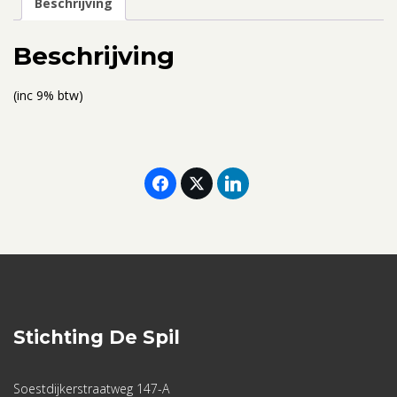
Beschrijving
t/m
2-
Beschrijving
10
2022
(inc 9% btw)
(ticket
voor
twee
personen,
gedeelde
kamer)
aantal
Stichting De Spil
Soestdijkerstraatweg 147-A