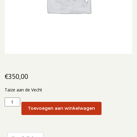
€
350,00
Taize aan de Vecht
Taize
aan
Toevoegen aan winkelwagen
de
Vecht:
30-
09