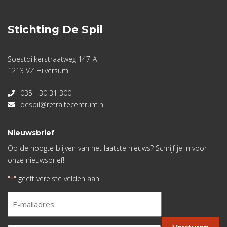
Stichting De Spil
Soestdijkerstraatweg 147-A
1213 VZ Hilversum
035 - 30 31 300
despil@retraitecentrum.nl
Nieuwsbrief
Op de hoogte blijven van het laatste nieuws? Schrijf je in voor
onze nieuwsbrief!
"
" geeft vereiste velden aan
*
E-
mailadres
*