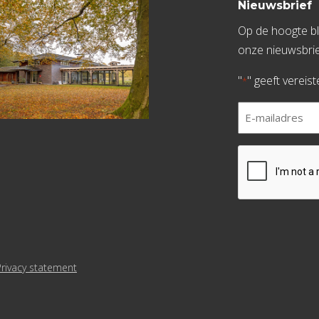
Nieuwsbrief
Op de hoogte bli
onze nieuwsbrie
"
" geeft vereis
*
E-
mailadres
*
CAPTCHA
Privacy statement