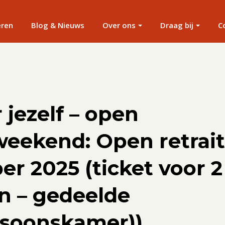
eren
Blog & Nieuws
Over ons
Draag bij
C
r jezelf – open
weekend: Open retrait
er 2025 (ticket voor 2
n – gedeelde
soonskamer))