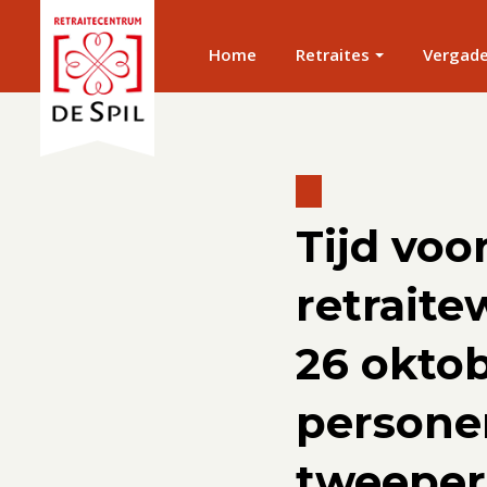
Home
Retraites
Vergad
Tijd voo
retraite
26 oktob
persone
tweeper