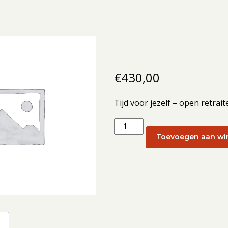
€
430,00
Tijd voor jezelf – open retra
Tijd
voor
Toevoegen aan wi
jezelf
–
open
retraiteweekend:
Open
retraite
g