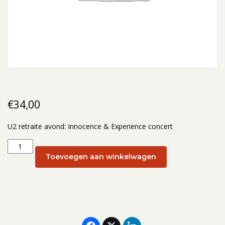
€
34,00
U2 retraite avond: Innocence & Experience concert
U2
retraite
Toevoegen aan winkelwagen
avond:
Innocence
&
Experience
concert: