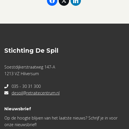
11
februari
2021
aantal
Stichting De Spil
Soestdijkerstraatweg 147-A
1213 VZ Hilversum
035 - 30 31 300
despil@retraitecentrum.nl
Nieuwsbrief
Op de hoogte blijven van het laatste nieuws? Schrijf je in voor
onze nieuwsbrief!