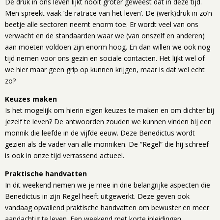
De druk in ons leven lijkt nooit groter geweest dat in deze tijd.
Men spreekt vaak ‘de ratrace van het leven’. De (werk)druk in zo’n
beetje alle sectoren neemt enorm toe. Er wordt veel van ons
verwacht en de standaarden waar we (van onszelf en anderen)
aan moeten voldoen zijn enorm hoog. En dan willen we ook nog
tijd nemen voor ons gezin en sociale contacten. Het lijkt wel of
we hier maar geen grip op kunnen krijgen, maar is dat wel echt
zo?
Keuzes maken
Is het mogelijk om hierin eigen keuzes te maken en om dichter bij
jezelf te leven? De antwoorden zouden we kunnen vinden bij een
monnik die leefde in de vijfde eeuw. Deze Benedictus wordt
gezien als de vader van alle monniken. De “Regel” die hij schreef
is ook in onze tijd verrassend actueel.
Praktische handvatten
In dit weekend nemen we je mee in drie belangrijke aspecten die
Benedictus in zijn Regel heeft uitgewerkt. Deze geven ook
vandaag opvallend praktische handvatten om bewuster en meer
aandachtig te leven. Een weekend met korte inleidingen,