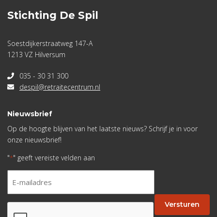
Stichting De Spil
Soestdijkerstraatweg 147-A
1213 VZ Hilversum
035 - 30 31 300
despil@retraitecentrum.nl
Nieuwsbrief
Op de hoogte blijven van het laatste nieuws? Schrijf je in voor
onze nieuwsbrief!
"
" geeft vereiste velden aan
*
E-
mailadres
*
Versturen
CAPTCHA