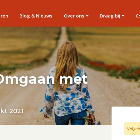
eren
Blog & Nieuws
Over ons
Draag bij
C
 Omgaan met
kt 2021
Volgeb