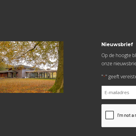
Nieuwsbrief
Op de hoogte bli
onze nieuwsbrie
"
" geeft vereis
*
E-
mailadres
*
CAPTCHA