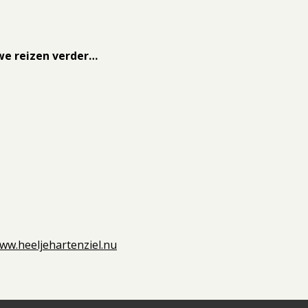
we reizen verder…
ww.heeljehartenziel.nu