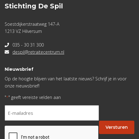
Stichting De Spil
Soestdijkerstraatweg 147-A
1213 VZ Hilversum
035 - 30 31 300
despil@retraitecentrum.nl
Nieuwsbrief
Op de hoogte blijven van het laatste nieuws? Schrijf je in voor
onze nieuwsbrief!
"
" geeft vereiste velden aan
*
E-
mailadres
*
Versturen
CAPTCHA