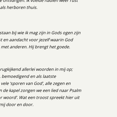
te ontvangen. Ik voelde nadien weer rust
 als herboren thuis.
taan bij wie ik mag zijn in Gods ogen zijn
ust en aandacht voor jezelf waarin God
 met anderen. Hij brengt het goede.
rugkijkend allerlei woorden in mij op;
 bemoedigend en als laatste
vele ‘sporen van God’, alle zegen en
 In de kapel zongen we een lied naar Psalm
r woord’. Wat een troost spreekt hier uit
t mij door en door.