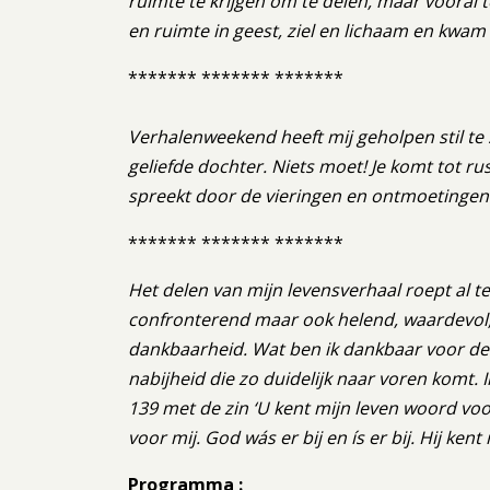
ruimte te krijgen om te delen, maar vooral 
en ruimte in geest, ziel en lichaam en kwam
******* ******* *******
Verhalenweekend heeft mij geholpen stil te s
geliefde dochter. Niets moet! Je komt tot r
spreekt door de vieringen en ontmoetingen
******* ******* *******
Het delen van mijn levensverhaal roept al te
confronterend maar ook helend, waardevol,
dankbaarheid. Wat ben ik dankbaar voor de 
nabijheid die zo duidelijk naar voren komt.
139 met de zin ‘U kent mijn leven woord voo
voor mij. God wás er bij en ís er bij. Hij ken
Programma :