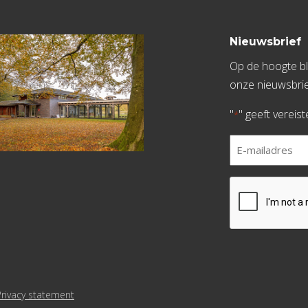
Nieuwsbrief
Op de hoogte bli
onze nieuwsbrie
"
" geeft vereis
*
E-
mailadres
*
CAPTCHA
Privacy statement