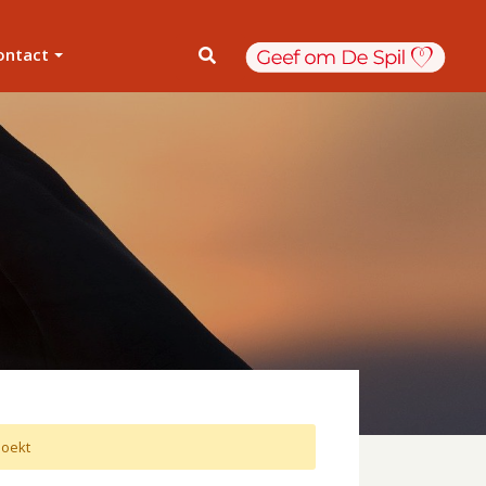
ontact
oekt