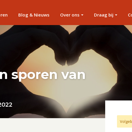
eren
Blog & Nieuws
Over ons
Draag bij
C
n sporen van
2022
Volgeb