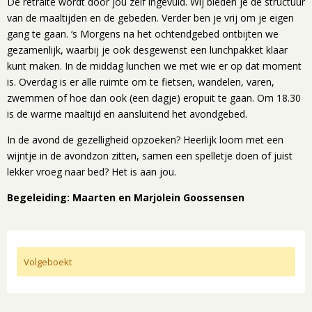
De retraite wordt door jou zelf ingevuld. Wij bieden je de structuur
van de maaltijden en de gebeden. Verder ben je vrij om je eigen
gang te gaan. ‘s Morgens na het ochtendgebed ontbijten we
gezamenlijk, waarbij je ook desgewenst een lunchpakket klaar
kunt maken. In de middag lunchen we met wie er op dat moment
is. Overdag is er alle ruimte om te fietsen, wandelen, varen,
zwemmen of hoe dan ook (een dagje) eropuit te gaan. Om 18.30
is de warme maaltijd en aansluitend het avondgebed.
In de avond de gezelligheid opzoeken? Heerlijk loom met een
wijntje in de avondzon zitten, samen een spelletje doen of juist
lekker vroeg naar bed? Het is aan jou.
Begeleiding: Maarten en Marjolein Goossensen
Volgeboekt