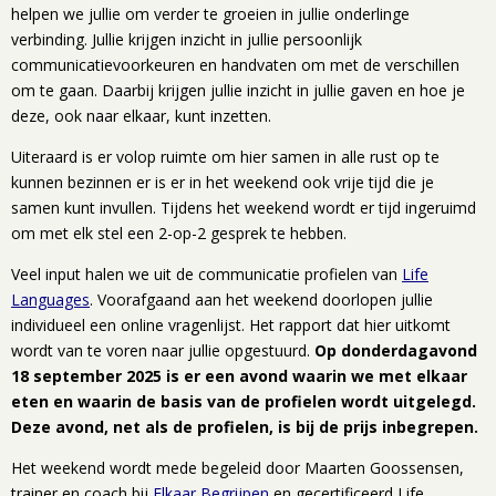
helpen we jullie om verder te groeien in jullie onderlinge
verbinding. Jullie krijgen inzicht in jullie persoonlijk
communicatievoorkeuren en handvaten om met de verschillen
om te gaan. Daarbij krijgen jullie inzicht in jullie gaven en hoe je
deze, ook naar elkaar, kunt inzetten.
Uiteraard is er volop ruimte om hier samen in alle rust op te
kunnen bezinnen er is er in het weekend ook vrije tijd die je
samen kunt invullen. Tijdens het weekend wordt er tijd ingeruimd
om met elk stel een 2-op-2 gesprek te hebben.
Veel input halen we uit de communicatie profielen van
Life
Languages
. Voorafgaand aan het weekend doorlopen jullie
individueel een online vragenlijst. Het rapport dat hier uitkomt
wordt van te voren naar jullie opgestuurd.
Op donderdagavond
18 september 2025 is er een avond waarin we met elkaar
eten en waarin de basis van de profielen wordt uitgelegd.
Deze avond, net als de profielen, is bij de prijs inbegrepen.
Het weekend wordt mede begeleid door Maarten Goossensen,
trainer en coach bij
Elkaar Begrijpen
en gecertificeerd Life