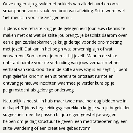
Onze dagen zijn gevuld met prikkels van allerlei aard en onze
smartphone vormt vaak een bron van afleiding. Stilte wordt wel
‘het medicijn voor de ziel’ genoemd.
Tijdens deze retraite krijg je de gelegenheid (opnieuw) kennis te
maken met dat wat de stilte jou brengt. Je beschikt daarom over
een eigen zit/slaapkamer. Je krijgt de tijd voor de ont-moeting
met jezelf. Dat kan in het begin wat onwennig zijn of wat
verwarrend. Soms merk je onrust bij jezelf. Maar in de stilte
ontstaat ruimte voor de verbinding van jouw verhaal met het
verhaal van God. God die in de stilte aanwezig is en zegt: “Jij bent
mijn geliefde kind.” In een stilteretraite ontstaat ruimte en
ontvang je nieuwe inzichten waarmee je verder kunt op je
pelgrimstocht als gelovige onderweg.
Natuurlijk is het stil in huis maar twee maal per dag bidden we in
de kapel. Tijdens begeleidingsgesprekken krijg je van je begeleider
suggesties mee die passen bij jou eigen geestelijke weg en
helpen om je dag structuur te geven: een meditatieoefening, een
stilte-wandeling of een creatieve gebedsvorm.