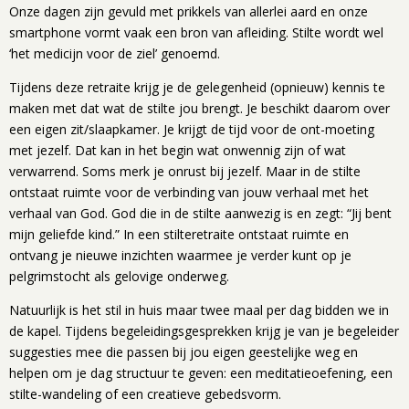
Onze dagen zijn gevuld met prikkels van allerlei aard en onze
smartphone vormt vaak een bron van afleiding. Stilte wordt wel
‘het medicijn voor de ziel’ genoemd.
Tijdens deze retraite krijg je de gelegenheid (opnieuw) kennis te
maken met dat wat de stilte jou brengt. Je beschikt daarom over
een eigen zit/slaapkamer. Je krijgt de tijd voor de ont-moeting
met jezelf. Dat kan in het begin wat onwennig zijn of wat
verwarrend. Soms merk je onrust bij jezelf. Maar in de stilte
ontstaat ruimte voor de verbinding van jouw verhaal met het
verhaal van God. God die in de stilte aanwezig is en zegt: “Jij bent
mijn geliefde kind.” In een stilteretraite ontstaat ruimte en
ontvang je nieuwe inzichten waarmee je verder kunt op je
pelgrimstocht als gelovige onderweg.
Natuurlijk is het stil in huis maar twee maal per dag bidden we in
de kapel. Tijdens begeleidingsgesprekken krijg je van je begeleider
suggesties mee die passen bij jou eigen geestelijke weg en
helpen om je dag structuur te geven: een meditatieoefening, een
stilte-wandeling of een creatieve gebedsvorm.