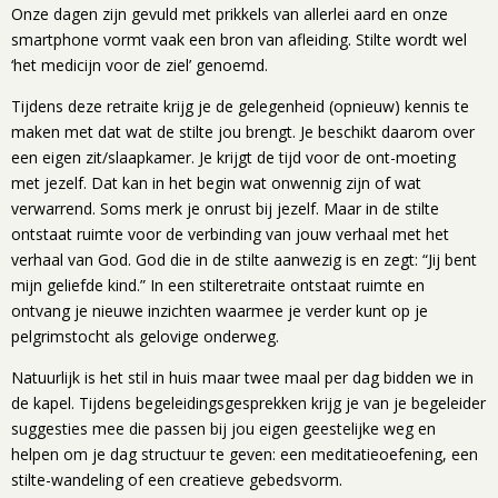
Onze dagen zijn gevuld met prikkels van allerlei aard en onze
smartphone vormt vaak een bron van afleiding. Stilte wordt wel
‘het medicijn voor de ziel’ genoemd.
Tijdens deze retraite krijg je de gelegenheid (opnieuw) kennis te
maken met dat wat de stilte jou brengt. Je beschikt daarom over
een eigen zit/slaapkamer. Je krijgt de tijd voor de ont-moeting
met jezelf. Dat kan in het begin wat onwennig zijn of wat
verwarrend. Soms merk je onrust bij jezelf. Maar in de stilte
ontstaat ruimte voor de verbinding van jouw verhaal met het
verhaal van God. God die in de stilte aanwezig is en zegt: “Jij bent
mijn geliefde kind.” In een stilteretraite ontstaat ruimte en
ontvang je nieuwe inzichten waarmee je verder kunt op je
pelgrimstocht als gelovige onderweg.
Natuurlijk is het stil in huis maar twee maal per dag bidden we in
de kapel. Tijdens begeleidingsgesprekken krijg je van je begeleider
suggesties mee die passen bij jou eigen geestelijke weg en
helpen om je dag structuur te geven: een meditatieoefening, een
stilte-wandeling of een creatieve gebedsvorm.