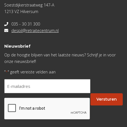
Soestdijkerstraatweg 147-A
1213 VZ Hilversum
035 - 30 31 300
despil@retraitecentrum.nl
Nieuwsbrief
Op de hoogte blijven van het laatste nieuws? Schrijf je in voor
onze nieuwsbrief!
"
" geeft vereiste velden aan
*
E-
mailadres
*
Versturen
CAPTCHA