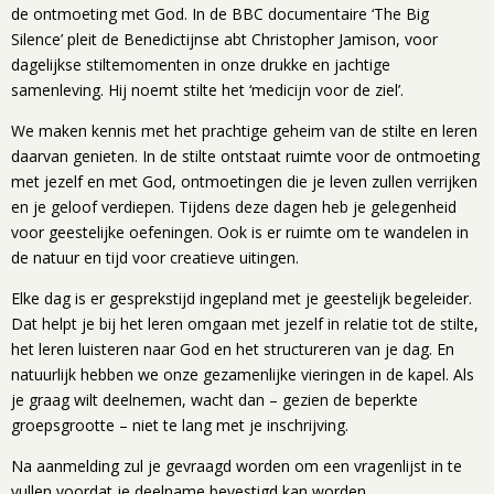
de ontmoeting met God. In de BBC documentaire ‘The Big
Silence’ pleit de Benedictijnse abt Christopher Jamison, voor
dagelijkse stiltemomenten in onze drukke en jachtige
samenleving. Hij noemt stilte het ‘medicijn voor de ziel’.
We maken kennis met het prachtige geheim van de stilte en leren
daarvan genieten. In de stilte ontstaat ruimte voor de ontmoeting
met jezelf en met God, ontmoetingen die je leven zullen verrijken
en je geloof verdiepen. Tijdens deze dagen heb je gelegenheid
voor geestelijke oefeningen. Ook is er ruimte om te wandelen in
de natuur en tijd voor creatieve uitingen.
Elke dag is er gesprekstijd ingepland met je geestelijk begeleider.
Dat helpt je bij het leren omgaan met jezelf in relatie tot de stilte,
het leren luisteren naar God en het structureren van je dag. En
natuurlijk hebben we onze gezamenlijke vieringen in de kapel. Als
je graag wilt deelnemen, wacht dan – gezien de beperkte
groepsgrootte – niet te lang met je inschrijving.
Na aanmelding zul je gevraagd worden om een vragenlijst in te
vullen voordat je deelname bevestigd kan worden.