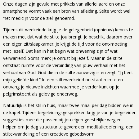
Onze dagen zijn gevuld met prikkels van allerlei aard en onze
smartphone vormt vaak een bron van afleiding. Stilte wordt wel
‘het medicijn voor de ziel’ genoemd.
Tijdens dit weekeinde krijg je de gelegenheid (opnieuw) kennis te
maken met dat wat de stilte jou brengt. Je beschikt daarom over
een eigen zit/slaapkamer. Je krijgt de tijd voor de ont-moeting
met jezelf. Dat kan in het begin wat onwennig zijn of wat
verwarrend. Soms merk je onrust bij jezelf. Maar in de stilte
ontstaat ruimte voor de verbinding van jouw verhaal met het
verhaal van God. God die in de stilte aanwezig is en zegt: “Jij bent
mijn geliefde kind.” In een stilteweekeind ontstaat ruimte en
ontvang je nieuwe inzichten waarmee je verder kunt op je
pelgrimstocht als gelovige onderweg.
Natuurlijk is het stil in huis, maar twee maal per dag bidden we in
de kapel. Tijdens begeleidingsgesprekken krijg je van je begeleider
suggesties mee die passen bij jou eigen geestelijke weg en
helpen om je dag structuur te geven: een meditatieoefening, een
stilte-wandeling of een creatieve gebedsvorm.