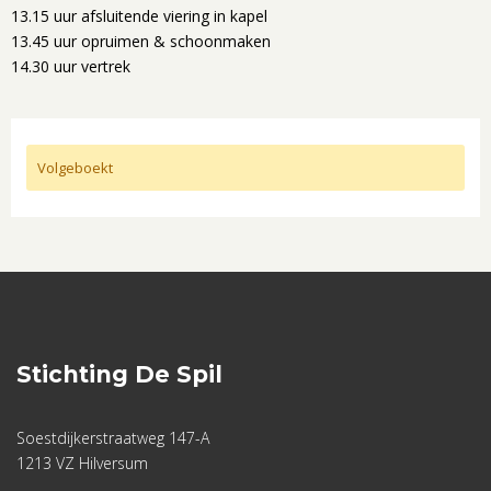
13.15 uur afsluitende viering in kapel
13.45 uur opruimen & schoonmaken
14.30 uur vertrek
Volgeboekt
Stichting De Spil
Soestdijkerstraatweg 147-A
1213 VZ Hilversum