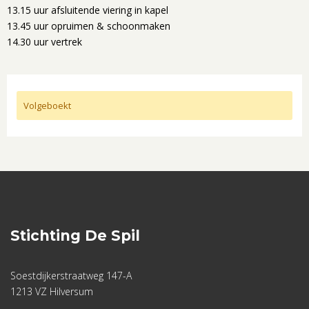
13.15 uur afsluitende viering in kapel
13.45 uur opruimen & schoonmaken
14.30 uur vertrek
Volgeboekt
Stichting De Spil
Soestdijkerstraatweg 147-A
1213 VZ Hilversum