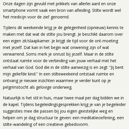
Onze dagen zijn gevuld met prikkels van allerlei aard en onze
smartphone vormt vaak een bron van afleiding. Stilte wordt wel
‘het medicijn voor de ziel’ genoemd.
Tijdens dit weekeinde krijg je de gelegenheid (opnieuw) kennis te
maken met dat wat de stilte jou brengt. Je beschikt daarom over
een eigen zit/slaapkamer. Je krijgt de tijd voor de ont-moeting
met jezelf. Dat kan in het begin wat onwennig zijn of wat
verwarrend. Soms merk je onrust bij jezelf. Maar in de stilte
ontstaat ruimte voor de verbinding van jouw verhaal met het
verhaal van God. God die in de stilte aanwezig is en zegt: “Jij bent
mijn geliefde kind.” In een stilteweekeind ontstaat ruimte en
ontvang je nieuwe inzichten waarmee je verder kunt op je
pelgrimstocht als gelovige onderweg.
Natuurlijk is het stil in huis, maar twee maal per dag bidden we in
de kapel. Tijdens begeleidingsgesprekken krijg je van je begeleider
suggesties mee die passen bij jou eigen geestelijke weg en
helpen om je dag structuur te geven: een meditatieoefening, een
stilte-wandeling of een creatieve gebedsvorm.