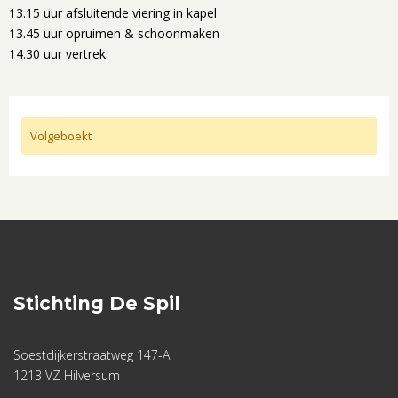
13.15 uur afsluitende viering in kapel
13.45 uur opruimen & schoonmaken
14.30 uur vertrek
Volgeboekt
Stichting De Spil
Soestdijkerstraatweg 147-A
1213 VZ Hilversum