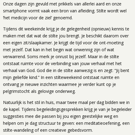
Onze dagen zijn gevuld met prikkels van allerlei aard en onze
smartphone vormt vaak een bron van afleiding. Stilte wordt wel
‘het medicijn voor de ziel’ genoemd.
Tijdens dit weekeinde krijg je de gelegenheid (opnieuw) kennis te
maken met dat wat de stilte jou brengt. Je beschikt daarom over
een eigen zit/slaapkamer. Je krijgt de tijd voor de ont-moeting
met jezelf. Dat kan in het begin wat onwennig zijn of wat
verwarrend. Soms merk je onrust bij jezelf. Maar in de stilte
ontstaat ruimte voor de verbinding van jouw verhaal met het
verhaal van God. God die in de stilte aanwezig is en zegt: “Jij bent
mijn geliefde kind.” In een stilteweekeind ontstaat ruimte en
ontvang je nieuwe inzichten waarmee je verder kunt op je
pelgrimstocht als gelovige onderweg.
Natuurlijk is het stil in huis, maar twee maal per dag bidden we in
de kapel. Tijdens begeleidingsgesprekken krijg je van je begeleider
suggesties mee die passen bij jou eigen geestelijke weg en
helpen om je dag structuur te geven: een meditatieoefening, een
stilte-wandeling of een creatieve gebedsvorm.