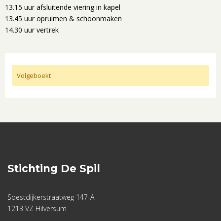
13.15 uur afsluitende viering in kapel
13.45 uur opruimen & schoonmaken
14.30 uur vertrek
Volgeboekt
Stichting De Spil
Soestdijkerstraatweg 147-A
1213 VZ Hilversum