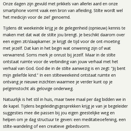
Onze dagen zijn gevuld met prikkels van allerlei aard en onze
smartphone vormt vaak een bron van afleiding. Stilte wordt wel
‘het medicijn voor de ziel’ genoemd.
Tijdens dit weekeinde krijg je de gelegenheid (opnieuw) kennis te
maken met dat wat de stilte jou brengt. Je beschikt daarom over
een eigen zit/slaapkamer. Je krijgt de tijd voor de ont-moeting
met jezelf. Dat kan in het begin wat onwennig zijn of wat
verwarrend. Soms merk je onrust bij jezelf. Maar in de stilte
ontstaat ruimte voor de verbinding van jouw verhaal met het
verhaal van God. God die in de stilte aanwezig is en zegt: “Jij bent
mijn geliefde kind.” In een stilteweekeind ontstaat ruimte en
ontvang je nieuwe inzichten waarmee je verder kunt op je
pelgrimstocht als gelovige onderweg.
Natuurlijk is het stil in huis, maar twee maal per dag bidden we in
de kapel. Tijdens begeleidingsgesprekken krijg je van je begeleider
suggesties mee die passen bij jou eigen geestelijke weg en
helpen om je dag structuur te geven: een meditatieoefening, een
stilte-wandeling of een creatieve gebedsvorm.